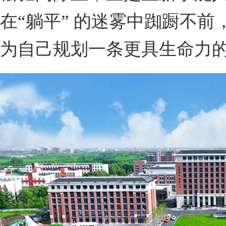
在“躺平” 的迷雾中踟蹰不
为自己规划一条更具生命力